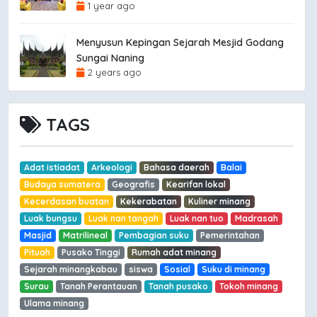
1 year ago
Menyusun Kepingan Sejarah Mesjid Godang
Sungai Naning
2 years ago
TAGS
Adat istiadat
Arkeologi
Bahasa daerah
Balai
Budaya sumatera
Geografis
Kearifan lokal
Kecerdasan buatan
Kekerabatan
Kuliner minang
Luak bungsu
Luak nan tangah
Luak nan tuo
Madrasah
Masjid
Matrilineal
Pembagian suku
Pemerintahan
Pituah
Pusako Tinggi
Rumah adat minang
Sejarah minangkabau
siswa
Sosial
Suku di minang
Surau
Tanah Perantauan
Tanah pusako
Tokoh minang
Ulama minang