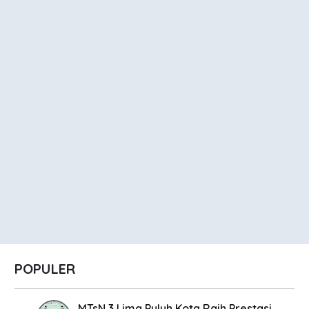
POPULER
MTsN 3 Lima Puluh Kota Raih Prestasi