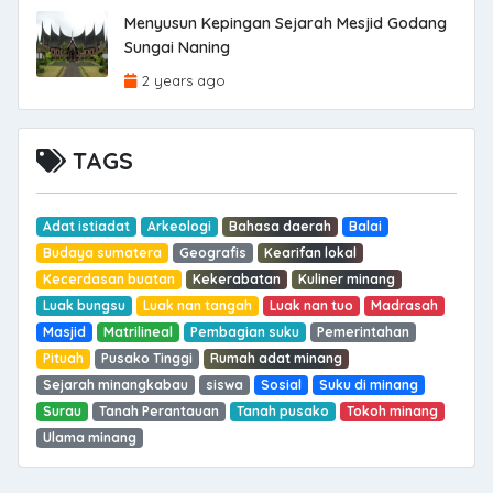
Menyusun Kepingan Sejarah Mesjid Godang
Sungai Naning
2 years ago
TAGS
Adat istiadat
Arkeologi
Bahasa daerah
Balai
Budaya sumatera
Geografis
Kearifan lokal
Kecerdasan buatan
Kekerabatan
Kuliner minang
Luak bungsu
Luak nan tangah
Luak nan tuo
Madrasah
Masjid
Matrilineal
Pembagian suku
Pemerintahan
Pituah
Pusako Tinggi
Rumah adat minang
Sejarah minangkabau
siswa
Sosial
Suku di minang
Surau
Tanah Perantauan
Tanah pusako
Tokoh minang
Ulama minang