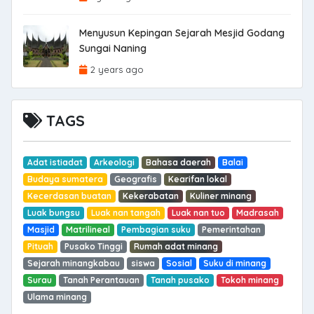
Menyusun Kepingan Sejarah Mesjid Godang
Sungai Naning
2 years ago
TAGS
Adat istiadat
Arkeologi
Bahasa daerah
Balai
Budaya sumatera
Geografis
Kearifan lokal
Kecerdasan buatan
Kekerabatan
Kuliner minang
Luak bungsu
Luak nan tangah
Luak nan tuo
Madrasah
Masjid
Matrilineal
Pembagian suku
Pemerintahan
Pituah
Pusako Tinggi
Rumah adat minang
Sejarah minangkabau
siswa
Sosial
Suku di minang
Surau
Tanah Perantauan
Tanah pusako
Tokoh minang
Ulama minang