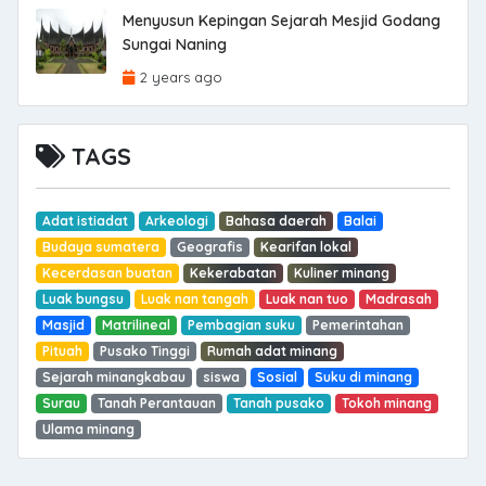
Menyusun Kepingan Sejarah Mesjid Godang
Sungai Naning
2 years ago
TAGS
Adat istiadat
Arkeologi
Bahasa daerah
Balai
Budaya sumatera
Geografis
Kearifan lokal
Kecerdasan buatan
Kekerabatan
Kuliner minang
Luak bungsu
Luak nan tangah
Luak nan tuo
Madrasah
Masjid
Matrilineal
Pembagian suku
Pemerintahan
Pituah
Pusako Tinggi
Rumah adat minang
Sejarah minangkabau
siswa
Sosial
Suku di minang
Surau
Tanah Perantauan
Tanah pusako
Tokoh minang
Ulama minang