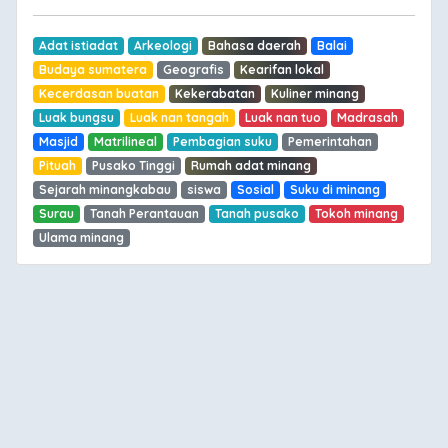
Adat istiadat
Arkeologi
Bahasa daerah
Balai
Budaya sumatera
Geografis
Kearifan lokal
Kecerdasan buatan
Kekerabatan
Kuliner minang
Luak bungsu
Luak nan tangah
Luak nan tuo
Madrasah
Masjid
Matrilineal
Pembagian suku
Pemerintahan
Pituah
Pusako Tinggi
Rumah adat minang
Sejarah minangkabau
siswa
Sosial
Suku di minang
Surau
Tanah Perantauan
Tanah pusako
Tokoh minang
Ulama minang