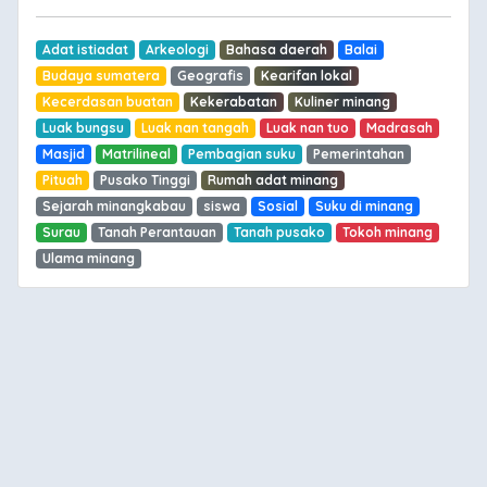
Adat istiadat
Arkeologi
Bahasa daerah
Balai
Budaya sumatera
Geografis
Kearifan lokal
Kecerdasan buatan
Kekerabatan
Kuliner minang
Luak bungsu
Luak nan tangah
Luak nan tuo
Madrasah
Masjid
Matrilineal
Pembagian suku
Pemerintahan
Pituah
Pusako Tinggi
Rumah adat minang
Sejarah minangkabau
siswa
Sosial
Suku di minang
Surau
Tanah Perantauan
Tanah pusako
Tokoh minang
Ulama minang