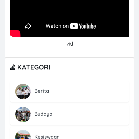
vid
KATEGORI
Berita
Budaya
Kesiswaan