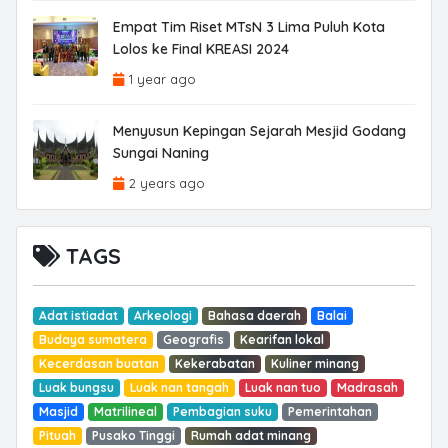
Empat Tim Riset MTsN 3 Lima Puluh Kota
Lolos ke Final KREASI 2024
1 year ago
Menyusun Kepingan Sejarah Mesjid Godang
Sungai Naning
2 years ago
TAGS
Adat istiadat
Arkeologi
Bahasa daerah
Balai
Budaya sumatera
Geografis
Kearifan lokal
Kecerdasan buatan
Kekerabatan
Kuliner minang
Luak bungsu
Luak nan tangah
Luak nan tuo
Madrasah
Masjid
Matrilineal
Pembagian suku
Pemerintahan
Pituah
Pusako Tinggi
Rumah adat minang