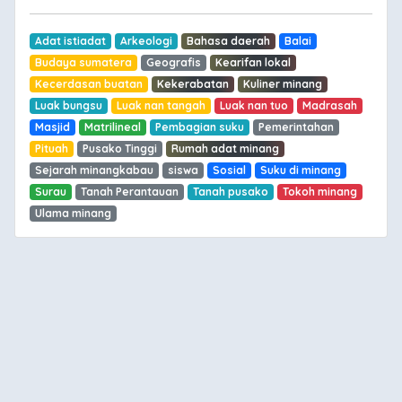
Adat istiadat
Arkeologi
Bahasa daerah
Balai
Budaya sumatera
Geografis
Kearifan lokal
Kecerdasan buatan
Kekerabatan
Kuliner minang
Luak bungsu
Luak nan tangah
Luak nan tuo
Madrasah
Masjid
Matrilineal
Pembagian suku
Pemerintahan
Pituah
Pusako Tinggi
Rumah adat minang
Sejarah minangkabau
siswa
Sosial
Suku di minang
Surau
Tanah Perantauan
Tanah pusako
Tokoh minang
Ulama minang